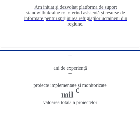
Am inițiat și dezvoltat platforma de suport
standwithukraine.ro, oferind asistență și resurse de
informare pentru sprijinirea refugiaților ucraineni din
regiune.
+
ani de experiență
+
proiecte implementate și monitorizate
€
mil
valoarea totală a proiectelor
Biroul Regional pentru Cooperare Transfrontalieră
Suceava (BRCT Suceava)
este un organism regional
cu personalitate juridică, având statut de
organism
neguvernamental, nonprofit.