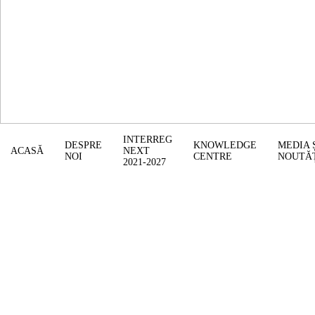
INTERREG
DESPRE
KNOWLEDGE
MEDIA 
ACASĂ
NEXT
NOI
CENTRE
NOUTĂ
2021-2027
Cooperare
dincolo de frontiere
pentru o regiune
prosperă
Cooperare
dincolo de frontiere
pentru o regiune prosperă