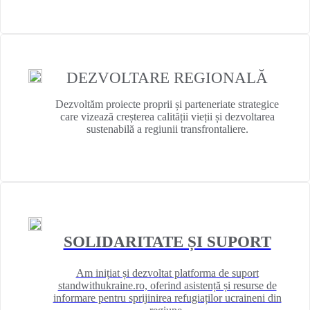
DEZVOLTARE REGIONALĂ
Dezvoltăm proiecte proprii și parteneriate strategice
care vizează creșterea calității vieții și dezvoltarea
sustenabilă a regiunii transfrontaliere.
SOLIDARITATE ȘI SUPORT
Am inițiat și dezvoltat platforma de suport
standwithukraine.ro, oferind asistență și resurse de
informare pentru sprijinirea refugiaților ucraineni din