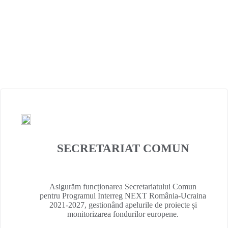
De peste
20 de ani
, suntem pilonul central al
cooperării la frontiera României cu Ucraina, acționând
ca o
punte de legătură
între resursele Uniunii
Europene și nevoile comunităților locale.
SECRETARIAT COMUN
Asigurăm funcționarea Secretariatului Comun
pentru Programul Interreg NEXT România-Ucraina
2021-2027, gestionând apelurile de proiecte și
monitorizarea fondurilor europene.