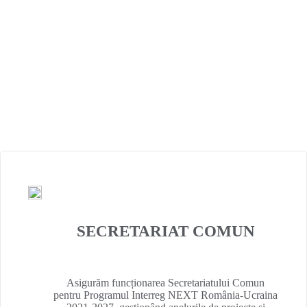
De peste
20 de ani
, suntem pilonul
central al cooperării la frontiera
României cu Ucraina, acționând ca o
punte de legătură
între resursele
Uniunii Europene și nevoile
comunităților locale.
SECRETARIAT COMUN
Asigurăm funcționarea Secretariatului Comun
pentru Programul Interreg NEXT România-Ucraina