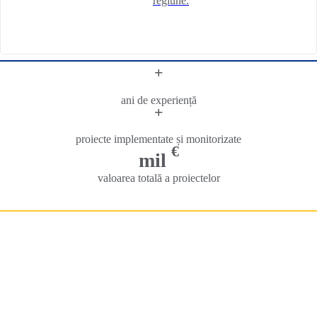
regiune.
+
ani de experiență
+
proiecte implementate și monitorizate
€
mil
valoarea totală a proiectelor
ROFRONT
: rețeaua BRCT-urilor din România