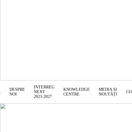
INTERREG
DESPRE
KNOWLEDGE
MEDIA ȘI
Ă
NEXT
CO
NOI
CENTRE
NOUTĂȚI
2021-2027