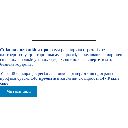
Транскордонне співробітництво Румунія-Україна-Республіка
Молдова
2007-2013
Спільна операційна програма
розширили стратегічне
партнерство у тристоронньому форматі, спрямоване на вирішення
спільних викликів у таких сферах, як екологія, енергетика та
безпека кордонів.
У тісній співпраці з регіональними партнерами ця програма
профінансувала
140 проектів
в загальній складності
147,8 млн
євро
.
Читати далі