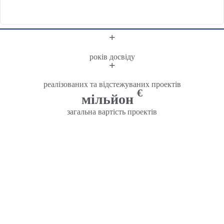
+
років досвіду
+
реалізованих та відстежуваних проектів
€
мільйон
загальна вартість проектів
Регіональний офіс транскордонного
співробітництва Сучава (BRCT Сучава)
є
регіональною організацією зі статусом юридичної
особи, що має статус
неурядова, неприбуткова
організація.
Прийом.
20 років
, ми є центральною опорою