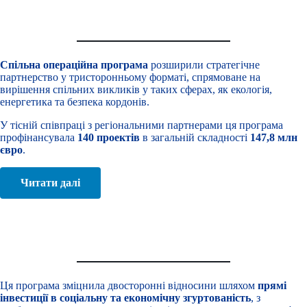
Молдова
2007-2013
Спільна операційна програма
розширили стратегічне
партнерство у тристоронньому форматі, спрямоване на
вирішення спільних викликів у таких сферах, як екологія,
енергетика та безпека кордонів.
У тісній співпраці з регіональними партнерами ця програма
профінансувала
140 проектів
в загальній складності
147,8 млн
євро
.
Читати далі
ENI Транскордонне співробітництво Румунія-Україна
2014-2020
Ця програма зміцнила двосторонні відносини шляхом
прямі
інвестиції в соціальну та економічну згуртованість
, з