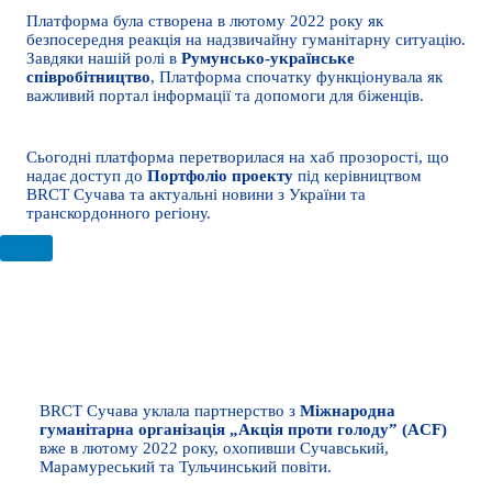
Платформа була створена в лютому 2022 року як
безпосередня реакція на надзвичайну гуманітарну ситуацію.
Завдяки нашій ролі в
Румунсько-українське
співробітництво
, Платформа спочатку функціонувала як
важливий портал інформації та допомоги для біженців.
Сьогодні платформа перетворилася на хаб прозорості, що
надає доступ до
Портфоліо проекту
під керівництвом
BRCT Сучава та актуальні новини з України та
транскордонного регіону.
Багатоцільовий проект грошової
допомоги (MPCA) - Акція проти голоду
BRCT Сучава уклала партнерство з
Міжнародна
гуманітарна організація „Акція проти голоду” (ACF)
вже в лютому 2022 року, охопивши Сучавський,
Марамуреський та Тульчинський повіти.