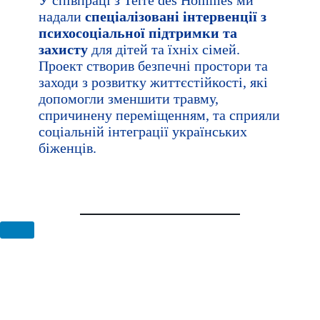
У співпраці з Terre des Hommes ми
надали
спеціалізовані інтервенції з
психосоціальної підтримки та
захисту
для дітей та їхніх сімей.
Проект створив безпечні простори та
заходи з розвитку життєстійкості, які
допомогли зменшити травму,
спричинену переміщенням, та сприяли
соціальній інтеграції українських
біженців.
ВЛАСНІ ПРОЕКТИ
#STANDWITHUKRAINE