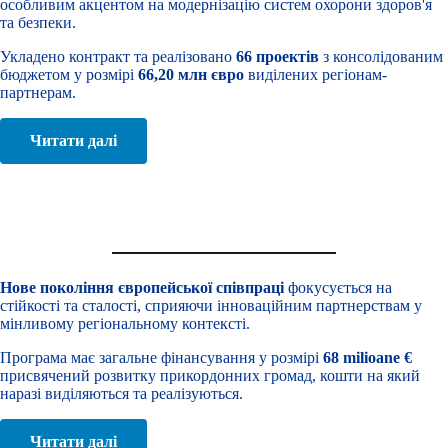
особливим акцентом на модернізацію систем охорони здоров'я
та безпеки.
Укладено контракт та реалізовано
66 проектів
з консолідованим
бюджетом у розмірі
66,20 млн євро
виділених регіонам-
партнерам.
Читати далі
Interreg NEXT Румунія - Україна
2021-2027
Нове покоління європейської співпраці
фокусується на
стійкості та сталості, сприяючи інноваційним партнерствам у
мінливому регіональному контексті.
Програма має загальне фінансування у розмірі
68 milioane €
присвячений розвитку прикордонних громад, кошти на який
наразі виділяються та реалізуються.
Читати далі