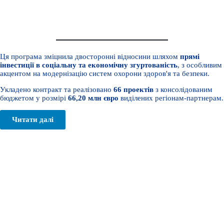
ENI Транскордонне співробітництво Румунія-Україна
2014-2020
Ця програма зміцнила двосторонні відносини шляхом
прямі
інвестиції в соціальну та економічну згуртованість
, з особливим
акцентом на модернізацію систем охорони здоров'я та безпеки.
Укладено контракт та реалізовано
66 проектів
з консолідованим
бюджетом у розмірі
66,20 млн євро
виділених регіонам-партнерам.
Читати далі
Interreg NEXT Румунія - Україна
2021-2027