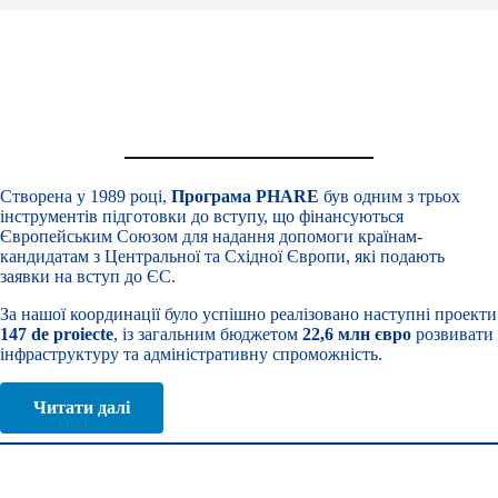
Розвиток
транскордонні програми на румунсько-
українському кордоні
МАЯК 2004-2006
Створена у 1989 році,
Програма PHARE
був одним з трьох
інструментів підготовки до вступу, що фінансуються
Європейським Союзом для надання допомоги країнам-
кандидатам з Центральної та Східної Європи, які подають
заявки на вступ до ЄС.
За нашої координації було успішно реалізовано наступні проекти
147 de proiecte
, із загальним бюджетом
22,6 млн євро
розвивати
інфраструктуру та адміністративну спроможність.
Читати далі
Транскордонне співробітництво Румунія-Україна-Республіка