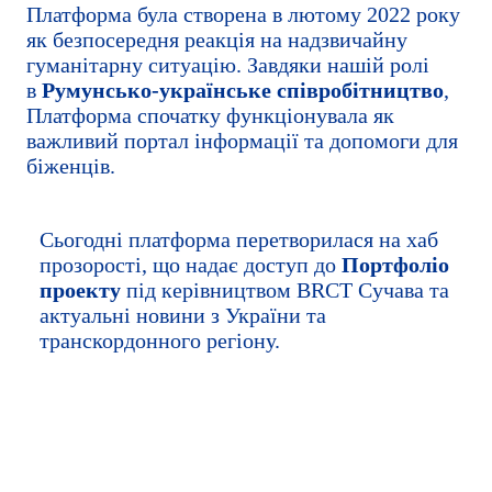
Платформа була створена в лютому 2022 року
як безпосередня реакція на надзвичайну
гуманітарну ситуацію. Завдяки нашій ролі
в
Румунсько-українське співробітництво
,
Платформа спочатку функціонувала як
важливий портал інформації та допомоги для
біженців.
Сьогодні платформа перетворилася на хаб
прозорості, що надає доступ до
Портфоліо
проекту
під керівництвом BRCT Сучава та
актуальні новини з України та
транскордонного регіону.
Багатоцільовий проект грошової
допомоги (MPCA) - Акція проти голоду