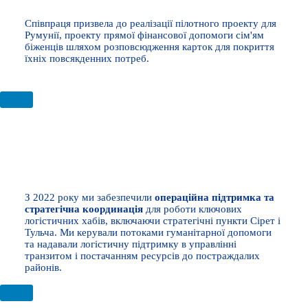
Співпраця призвела до реалізації пілотного проекту для
Румунії, проекту прямої фінансової допомоги сім'ям
біженців шляхом розповсюдження карток для покриття
їхніх повсякденних потреб.
ЛОГІСТИЧНІ ХАБИ
З 2022 року ми забезпечили
операційна підтримка та
стратегічна координація
для роботи ключових
логістичних хабів, включаючи стратегічні пункти Сірет і
Тульча. Ми керували потоками гуманітарної допомоги
та надавали логістичну підтримку в управлінні
транзитом і постачанням ресурсів до постраждалих
районів.