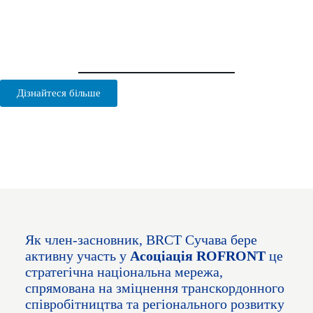
Дізнайтеся більше
ПЕРЕДНІЙ ФРОНТ
: Мережа
BRCT в Румунії
Як член-засновник, BRCT Сучава бере
активну участь у
Асоціація ROFRONT
це
стратегічна національна мережа,
спрямована на зміцнення транскордонного
співробітництва та регіонального розвитку