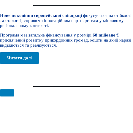
Нове покоління європейської співпраці
фокусується на стійкості
та сталості, сприяючи інноваційним партнерствам у мінливому
регіональному контексті.
Програма має загальне фінансування у розмірі
68 milioane €
присвячений розвитку прикордонних громад, кошти на який наразі
виділяються та реалізуються.
Читати далі
ВЛАСНІ ПРОЕКТИ
#STANDWITHUKRAINE