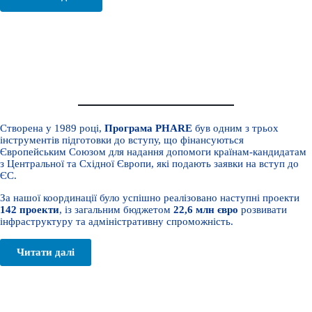
Розвиток
транскордонні програми на румунсько-
українському кордоні
МАЯК 2004-2006
Створена у 1989 році,
Програма PHARE
був одним з трьох
інструментів підготовки до вступу, що фінансуються
Європейським Союзом для надання допомоги країнам-кандидатам
з Центральної та Східної Європи, які подають заявки на вступ до
ЄС.
За нашої координації було успішно реалізовано наступні проекти
142 проекти
, із загальним бюджетом
22,6 млн євро
розвивати
інфраструктуру та адміністративну спроможність.
Читати далі