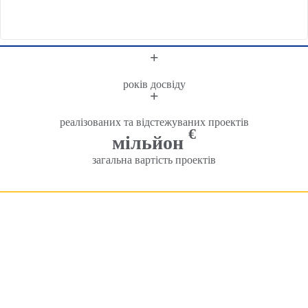
+
років досвіду
+
реалізованих та відстежуваних проектів
€
мільйон
загальна вартість проектів
ПЕРЕДНІЙ ФРОНТ
: Мережа BRCT в Румунії