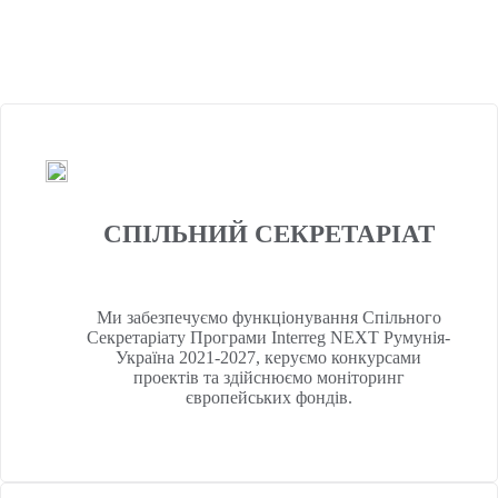
співробітництва на кордоні Румунії з Україною,
виступаючи в якості
з'єднувальний міст
між
ресурсами ЄС та потребами місцевих громад.
СПІЛЬНИЙ СЕКРЕТАРІАТ
Ми забезпечуємо функціонування Спільного
Секретаріату Програми Interreg NEXT Румунія-
Україна 2021-2027, керуємо конкурсами
проектів та здійснюємо моніторинг
європейських фондів.