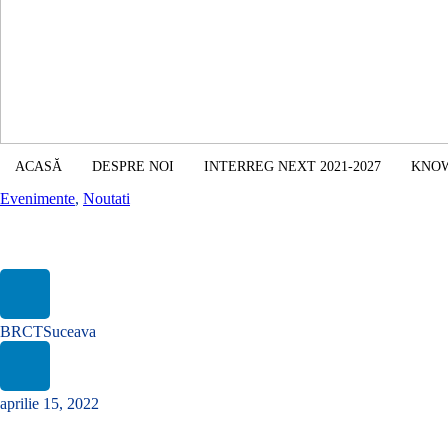
ACASĂ
DESPRE NOI
INTERREG NEXT 2021-2027
KNO
Evenimente
,
Noutati
Prezenți la al 7-lea Congres European al Guvernelor Locale, din P
BRCTSuceava
aprilie 15, 2022