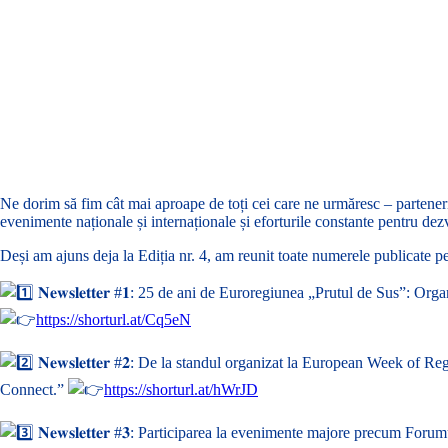
Ne dorim să fim cât mai aproape de toți cei care ne urmăresc – parteneri, 
evenimente naționale și internaționale și eforturile constante pentru dezv
Deși am ajuns deja la Ediția nr. 4, am reunit toate numerele publicate pe
𝐍𝐞𝐰𝐬𝐥𝐞𝐭𝐭𝐞𝐫 #𝟏: 25 de ani de Euroregiunea „Prutul de Sus”:
https://shorturl.at/Cq5eN
𝐍𝐞𝐰𝐬𝐥𝐞𝐭𝐭𝐞𝐫 #𝟐: De la standul organizat la European Week of
Connect.”
https://shorturl.at/hWrJD
𝐍𝐞𝐰𝐬𝐥𝐞𝐭𝐭𝐞𝐫 #𝟑: Participarea la evenimente majore precum 