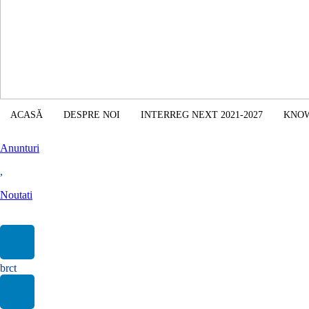
ACASĂ
DESPRE NOI
INTERREG NEXT 2021-2027
KNO
Anunturi
,
Noutati
𝐁𝐑𝐂𝐓 𝐒𝐮𝐜𝐞𝐚𝐯𝐚 𝐥𝐚𝐧𝐬𝐞𝐚𝐳𝐚̆ 𝐮𝐧 𝐧𝐨𝐮 𝐟𝐨𝐫𝐦𝐚𝐭 𝐝𝐞 𝐜𝐨𝐦𝐮𝐧𝐢𝐜𝐚𝐫𝐞: 𝐍𝐞𝐰𝐬𝐥𝐞𝐭𝐭𝐞𝐫-
brct