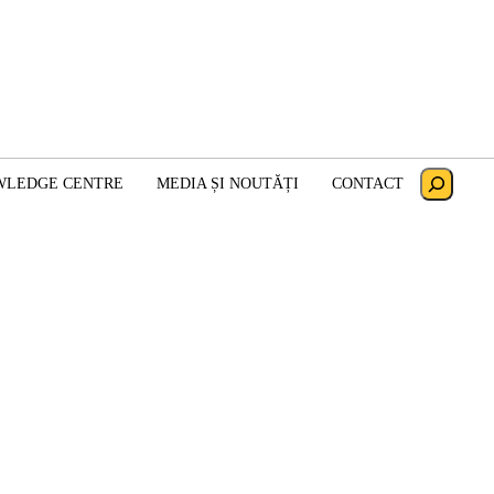
Search
WLEDGE CENTRE
MEDIA ȘI NOUTĂȚI
CONTACT
𝐥 𝐧𝐨𝐬𝐭𝐫𝐮 𝐨𝐟𝐢𝐜𝐢𝐚𝐥!