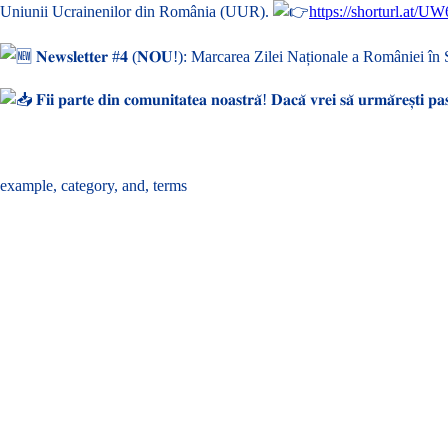
Uniunii Ucrainenilor din România (UUR).
https://shorturl.at/U
𝐍𝐞𝐰𝐬𝐥𝐞𝐭𝐭𝐞𝐫 #𝟒 (𝐍𝐎𝐔!): Marcarea Zilei Naționale a Români
𝐅𝐢𝐢 𝐩𝐚𝐫𝐭𝐞 𝐝𝐢𝐧 𝐜𝐨𝐦𝐮𝐧𝐢𝐭𝐚𝐭𝐞𝐚 𝐧𝐨𝐚𝐬𝐭𝐫𝐚̆! 𝐃𝐚𝐜𝐚̆ 𝐯𝐫𝐞𝐢 𝐬𝐚̆ 𝐮𝐫𝐦𝐚̆𝐫𝐞𝐬̦𝐭𝐢 𝐩𝐚𝐬 𝐜𝐮
Tags :
example
,
category
,
and
,
terms
Share :