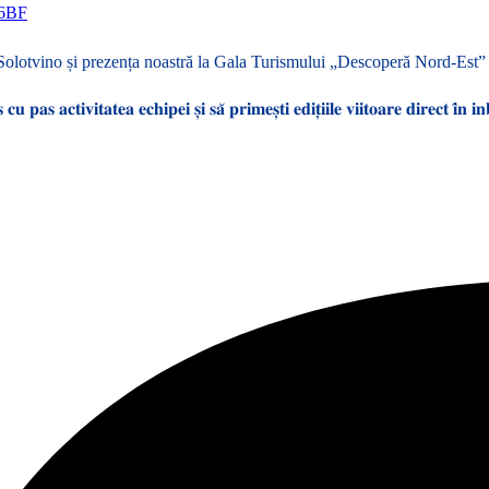
W6BF
ei în Solotvino și prezența noastră la Gala Turismului „Descoperă Nord-Est
 𝐩𝐚𝐬 𝐚𝐜𝐭𝐢𝐯𝐢𝐭𝐚𝐭𝐞𝐚 𝐞𝐜𝐡𝐢𝐩𝐞𝐢 𝐬̦𝐢 𝐬𝐚̆ 𝐩𝐫𝐢𝐦𝐞𝐬̦𝐭𝐢 𝐞𝐝𝐢𝐭̦𝐢𝐢𝐥𝐞 𝐯𝐢𝐢𝐭𝐨𝐚𝐫𝐞 𝐝𝐢𝐫𝐞𝐜𝐭 𝐢̂𝐧 𝐢