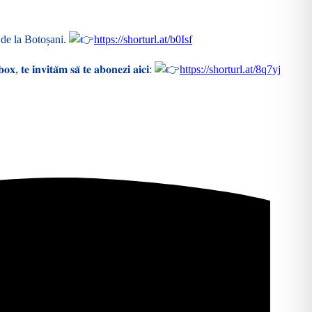
” de la Botoșani.
https://shorturl.at/b0Isf
𝐧𝐛𝐨𝐱, 𝐭𝐞 𝐢𝐧𝐯𝐢𝐭𝐚̆𝐦 𝐬𝐚̆ 𝐭𝐞 𝐚𝐛𝐨𝐧𝐞𝐳𝐢 𝐚𝐢𝐜𝐢:
https://shorturl.at/8q7yj