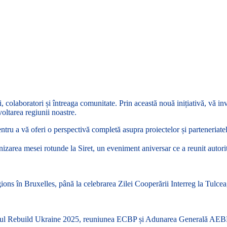
colaboratori și întreaga comunitate. Prin această nouă inițiativă, vă invi
oltarea regiunii noastre.
ntru a vă oferi o perspectivă completă asupra proiectelor și parteneriatel
 Organizarea mesei rotunde la Siret, un eveniment aniversar ce a reunit aut
 Regions în Bruxelles, până la celebrarea Zilei Cooperării Interreg la Tul
Forumul Rebuild Ukraine 2025, reuniunea ECBP și Adunarea Generală AEBR în