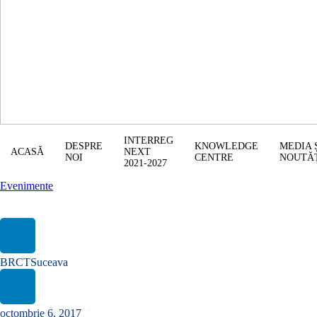
INTERREG
DESPRE
KNOWLEDGE
MEDIA 
ACASĂ
NEXT
NOI
CENTRE
NOUTĂ
2021-2027
Evenimente
Ziua Cooperării Europene 2017 – Ateliere de pictură „Frontiera
în culori”
BRCTSuceava
octombrie 6, 2017