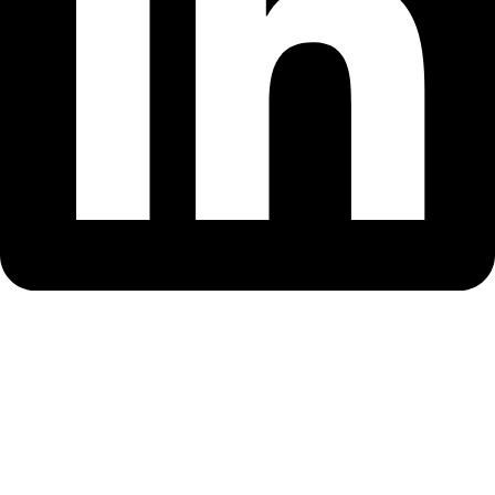
Ziua Cooperării Europene 2017 – Ateliere de pictură
„Frontiera în culori”