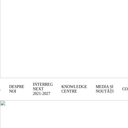
INTERREG
DESPRE
KNOWLEDGE
MEDIA ȘI
Ă
NEXT
CO
NOI
CENTRE
NOUTĂȚI
2021-2027