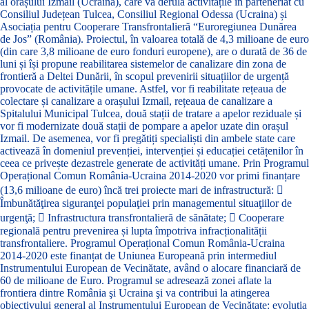
al orașului Izmail (Ucraina), care va derula activitățile în parteneriat cu
Consiliul Județean Tulcea, Consiliul Regional Odessa (Ucraina) și
Asociația pentru Cooperare Transfrontalieră “Euroregiunea Dunărea
de Jos” (România). Proiectul, în valoarea totală de 4,3 milioane de euro
(din care 3,8 milioane de euro fonduri europene), are o durată de 36 de
luni și își propune reabilitarea sistemelor de canalizare din zona de
frontieră a Deltei Dunării, în scopul prevenirii situațiilor de urgență
provocate de activitățile umane. Astfel, vor fi reabilitate rețeaua de
colectare și canalizare a orașului Izmail, rețeaua de canalizare a
Spitalului Municipal Tulcea, două stații de tratare a apelor reziduale și
vor fi modernizate două stații de pompare a apelor uzate din orașul
Izmail. De asemenea, vor fi pregătiți specialiști din ambele state care
activează în domeniul prevenției, intervenției și educației cetățenilor în
ceea ce privește dezastrele generate de activități umane. Prin Programul
Operațional Comun România-Ucraina 2014-2020 vor primi finanțare
(13,6 milioane de euro) încă trei proiecte mari de infrastructură: 
Îmbunătăţirea siguranţei populaţiei prin managementul situaţiilor de
urgenţă;  Infrastructura transfrontalieră de sănătate;  Cooperare
regională pentru prevenirea și lupta împotriva infracționalității
transfrontaliere. Programul Operațional Comun România-Ucraina
2014-2020 este finanțat de Uniunea Europeană prin intermediul
Instrumentului European de Vecinătate, având o alocare financiară de
60 de milioane de Euro. Programul se adresează zonei aflate la
frontiera dintre România şi Ucraina şi va contribui la atingerea
obiectivului general al Instrumentului European de Vecinătate: evoluţia