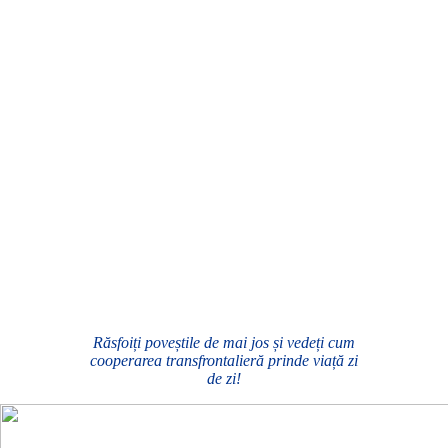
Răsfoiți poveștile de mai jos și vedeți cum
cooperarea transfrontalieră prinde viață zi
de zi!