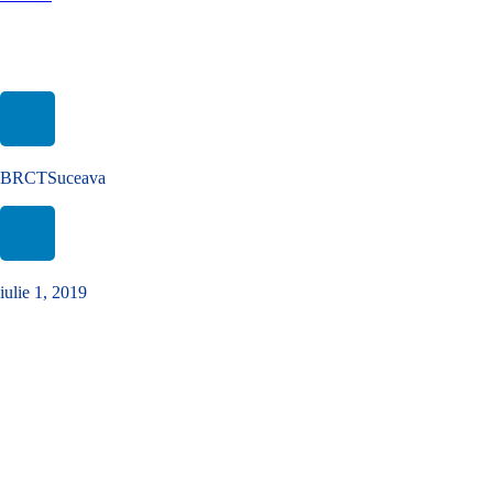
Proiectul transfrontalier Râu Curat-Dunărea a primit finanțare
prin Programul România-Ucraina
BRCTSuceava
iulie 1, 2019