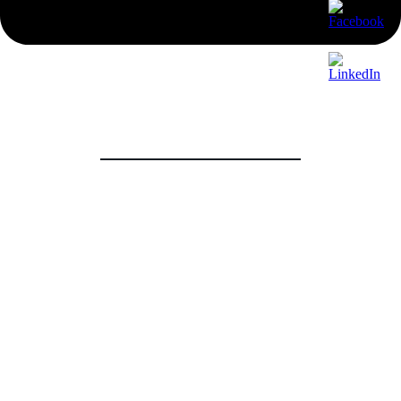
Proiectul transfrontalier Râu Curat-Dunărea a primit
finanțare prin Programul România-Ucraina