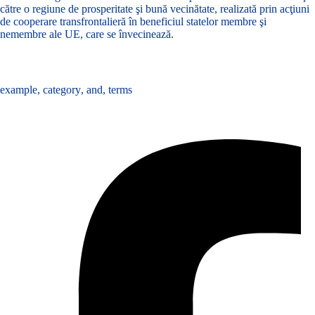
către o regiune de prosperitate şi bună vecinătate, realizată prin acţiuni
de cooperare transfrontalieră în beneficiul statelor membre şi
nemembre ale UE, care se învecinează.
Tags :
example
,
category
,
and
,
terms
Share :