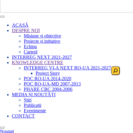
ACASĂ
DESPRE NOI
Misiune și obiective
Proiecte și inițiative
Echipa
Carieră
INTERREG NEXT 2021-2027
KNOWLEDGE CENTRE
INTERREG VI-A NEXT RO-UA 2021-2027
Search
Project Story
POC RO-UA 2014-2020
POC RO-UA-MD 2007-2013
PHARE CBC 2004-2006
MEDIA ȘI NOUTĂȚI
Știri
Publicații
Evenimente
CONTACT
Noutati