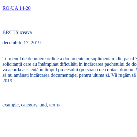
RO-UA 14-20
Apelul pentru proiecte HARD: Termenul de transmitere online a d
BRCTSuceava
decembrie 17, 2019
Termenul de depunere online a documentelor suplimentare din pasul 3
solicitanții care au întâmpinat dificultăți în încărcarea pachetului d
va acorda asistență în timpul procesului (persoana de contact domnu
să nu amânați încărcarea documentației pentru ultima zi. Vă rugăm să r
2019.
Tags :
example
,
category
,
and
,
terms
Share :