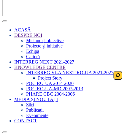
ACASĂ
DESPRE NOI
Misiune și obiective
Proiecte și inițiative
Echipa
Carieră
INTERREG NEXT 2021-2027
KNOWLEDGE CENTRE
INTERREG VI-A NEXT RO-UA 2021-2027
Search
Project Story
POC RO-UA 2014-2020
POC RO-UA-MD 2007-2013
PHARE CBC 2004-2006
MEDIA ȘI NOUTĂȚI
Știri
Publicații
Evenimente
CONTACT