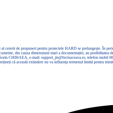
ocumentelor aferente etapei 3, a fost prelungit
 al cererii de propuneri pentru proiectele HARD se prelungește. În pe
e documente, din cauza dimensiunii mari a documentației, au posibilitatea
l Sorin CHIHAEA, e-mail: support_jts@brctsuceava.ro, telefon mobil 00
ețineți că această extindere nu va influența termenul limită pentru trimi