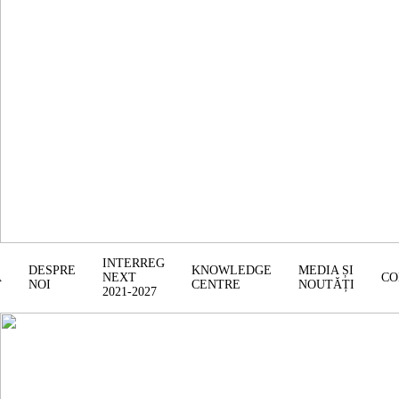
INTERREG
DESPRE
KNOWLEDGE
MEDIA ȘI
Ă
NEXT
CO
NOI
CENTRE
NOUTĂȚI
2021-2027