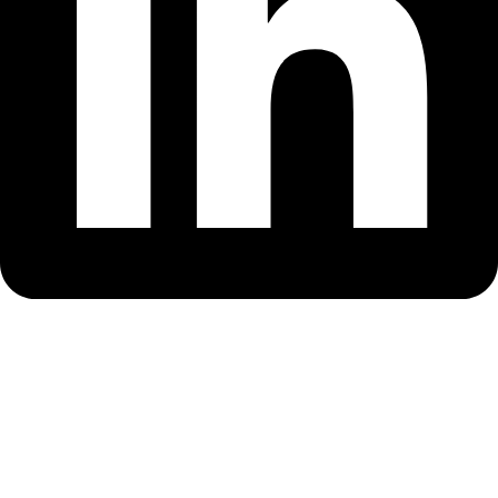
Comisia Europeană – Informații esențiale despre
drepturile refugiaților din Ucraina!