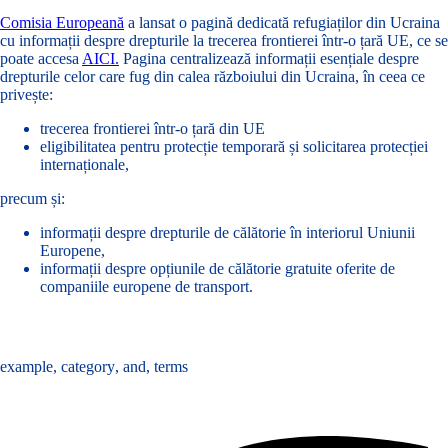
Comisia Europeană
a lansat o pagină dedicată refugiaților din Ucraina
cu informații despre drepturile la trecerea frontierei într-o țară UE, ce se
poate accesa
AICI.
Pagina centralizează informații esențiale despre
drepturile celor care fug din calea războiului din Ucraina, în ceea ce
privește:
trecerea frontierei într-o țară din UE
eligibilitatea pentru protecție temporară și solicitarea protecției
internaționale,
precum și:
informații despre drepturile de călătorie în interiorul Uniunii
Europene,
informații despre opțiunile de călătorie gratuite oferite de
companiile europene de transport.
Tags :
example
,
category
,
and
,
terms
Share :