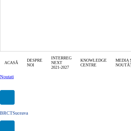
INTERREG
DESPRE
KNOWLEDGE
MEDIA 
ACASĂ
NEXT
NOI
CENTRE
NOUTĂ
2021-2027
Noutati
Comisia Europeană – Informații esențiale despre drepturile
refugiaților din Ucraina!
BRCTSuceava