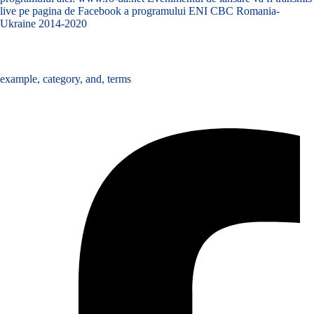
live pe pagina de Facebook a programului ENI CBC Romania-
Ukraine 2014-2020
Tags :
example
,
category
,
and
,
terms
Share :