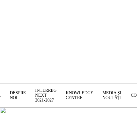
INTERREG
DESPRE
KNOWLEDGE
MEDIA ȘI
Ă
NEXT
CO
NOI
CENTRE
NOUTĂȚI
2021-2027