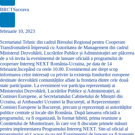
BRCTSuceava
februarie 10, 2023
Scretariatul Tehnic din cadrul Biroului Regional pentru Cooperare
Transfrontalieră împreună cu Autoritatea de Management din cadrul
Ministerul Dezvoltării, Lucrărilor Publice și Administrației are plăcerea
de a vă invita la evenimentul de lansare oficială a programului de
cooperare Interreg NEXT România-Ucraina, pe data de 14
februarie,începând cu orele 10.00. Evenimentul are drept scop
informarea celor interesați cu privire la existența fondurilor europene
destinate dezvoltării comunităților aflate la frontiera dintre cele două
state participante. La eveniment vor participa reprezentanți ai
Ministerului Dezvoltării, Lucrărilor Publice și Administrației, ai
Comisiei Europene, ai Secretariatului Cabinetului de Miniștri din
Ucraina, ai Ambasadei Ucrainei la București, ai Reprezentanței
Comisiei Europene la București, precum și reprezentați ai autorităților
publice centrale și locale din România. După lansarea oficială a
programului, va fi organizată, în format hibrid, prima reuniune a
Comitetului de Monitorizare, în care vor fi discutate primele măsuri
pentru implementarea Programului Interreg NEXT. Site-ul oficial al
programului aici: www.ro-ua.net Evenimentul de lansare va fi transmis