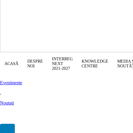
INTERREG
DESPRE
KNOWLEDGE
MEDIA 
ACASĂ
NEXT
NOI
CENTRE
NOUTĂ
2021-2027
Evenimente
,
Noutati
Lansarea Programului Interreg NEXT România-Ucraina