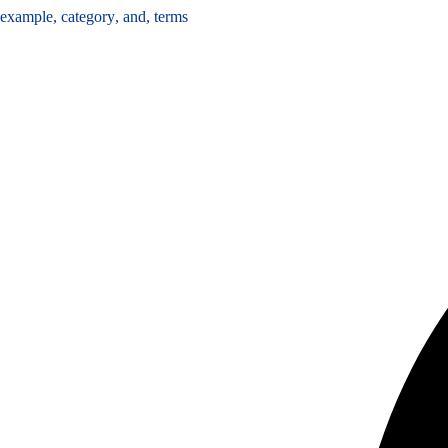
example
,
category
,
and
,
terms
Share :