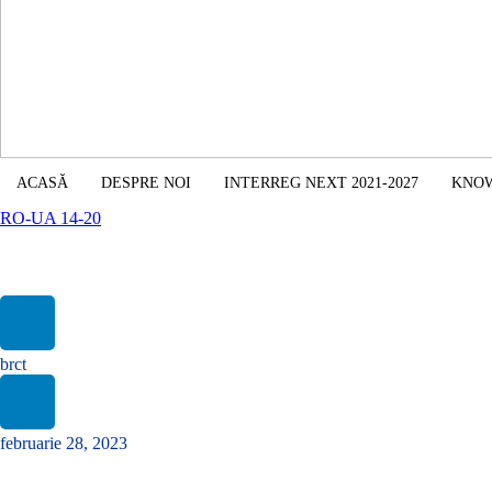
ACASĂ
DESPRE NOI
INTERREG NEXT 2021-2027
KNO
RO-UA 14-20
2SOFT/4.1/162
brct
februarie 28, 2023