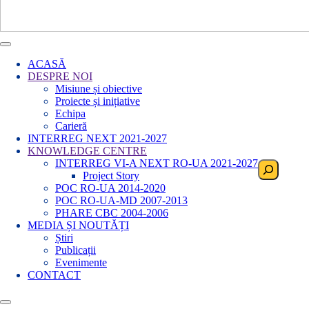
ACASĂ
DESPRE NOI
Misiune și obiective
Proiecte și inițiative
Echipa
Carieră
INTERREG NEXT 2021-2027
KNOWLEDGE CENTRE
INTERREG VI-A NEXT RO-UA 2021-2027
Search
Project Story
POC RO-UA 2014-2020
POC RO-UA-MD 2007-2013
PHARE CBC 2004-2006
MEDIA ȘI NOUTĂȚI
Știri
Publicații
Evenimente
CONTACT