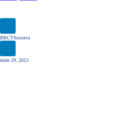
Procedura simplificata pentru atribuirea contractului de„Servicii
de promovare (materiale promotionale)” – Cod CPV 79342200-
5
BRCTSuceava
iunie 29, 2023