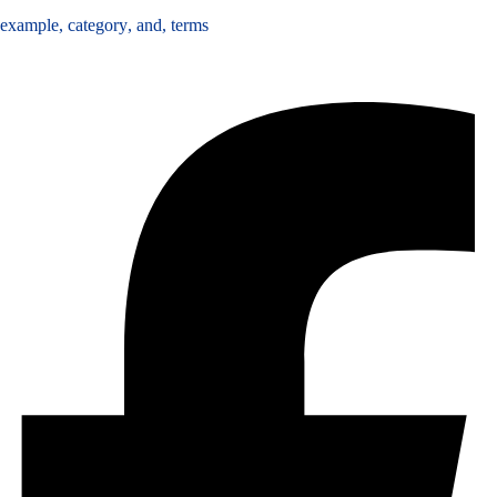
example
,
category
,
and
,
terms
Share :