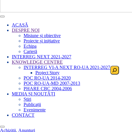
ACASĂ
DESPRE NOI
Misiune și obiective
Proiecte și inițiative
Echipa
Carieră
INTERREG NEXT 2021-2027
KNOWLEDGE CENTRE
INTERREG VI-A NEXT RO-UA 2021-2027
Search
Project Story
POC RO-UA 2014-2020
POC RO-UA-MD 2007-2013
PHARE CBC 2004-2006
MEDIA ȘI NOUTĂȚI
Știri
Publicații
Evenimente
CONTACT
Achizitii
,
Anunturi