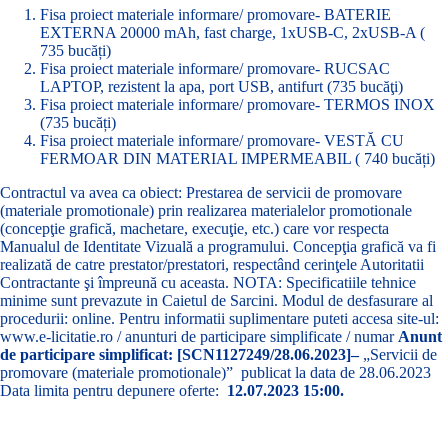
Fisa proiect materiale informare/ promovare- BATERIE
EXTERNA 20000 mAh, fast charge, 1xUSB-C, 2xUSB-A (
735 bucăți)
Fisa proiect materiale informare/ promovare- RUCSAC
LAPTOP, rezistent la apa, port USB, antifurt (735 bucăţi)
Fisa proiect materiale informare/ promovare- TERMOS INOX
(735 bucăți)
Fisa proiect materiale informare/ promovare- VESTĂ CU
FERMOAR DIN MATERIAL IMPERMEABIL ( 740 bucăți)
Contractul va avea ca obiect: Prestarea de servicii de promovare
(materiale promotionale) prin realizarea materialelor promotionale
(concepţie grafică, machetare, execuţie, etc.) care vor respecta
Manualul de Identitate Vizuală a programului. Concepţia grafică va fi
realizată de catre prestator/prestatori, respectând cerinţele Autoritatii
Contractante şi împreună cu aceasta. NOTA: Specificatiile tehnice
minime sunt prevazute in Caietul de Sarcini. Modul de desfasurare al
procedurii: online. Pentru informatii suplimentare puteti accesa site-ul:
www.e-licitatie.ro / anunturi de participare simplificate / numar
Anunt
de participare simplificat: [SCN1127249/28.06.2023]–
„Servicii de
promovare (materiale promotionale)” publicat la data de 28.06.2023
Data limita pentru depunere oferte:
12.07.2023 15:00.
Tags :