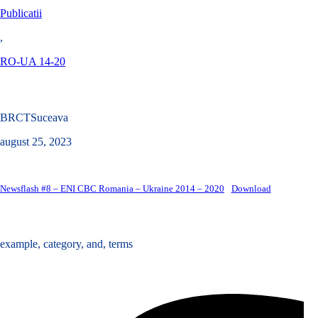
Publicatii
,
RO-UA 14-20
Newsflash #8/2023 – ENI CBC Romania – Ukraine 2014 – 2020
BRCTSuceava
august 25, 2023
Newsflash #8 – ENI CBC Romania – Ukraine 2014 – 2020
Download
Tags :
example
,
category
,
and
,
terms
Share :