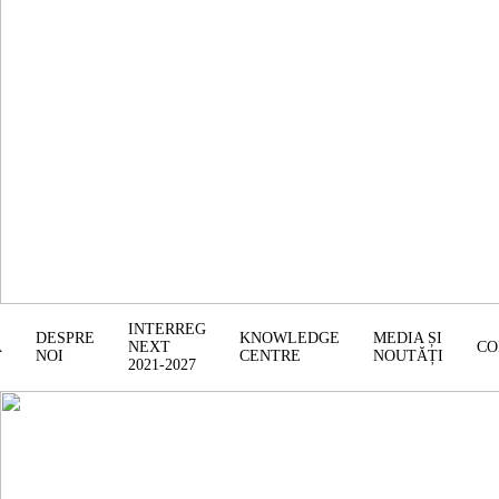
INTERREG
DESPRE
KNOWLEDGE
MEDIA ȘI
Ă
NEXT
CO
NOI
CENTRE
NOUTĂȚI
2021-2027