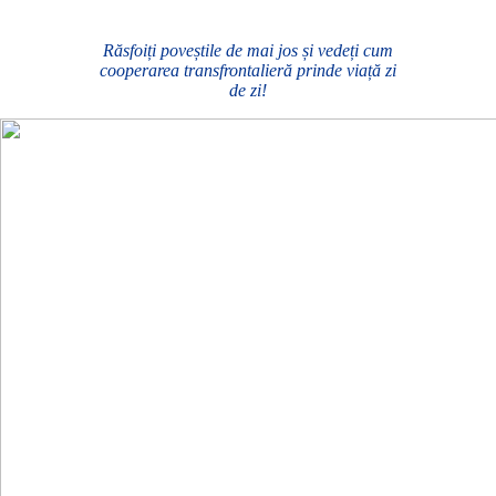
Răsfoiți poveștile de mai jos și vedeți cum
cooperarea transfrontalieră prinde viață zi
de zi!