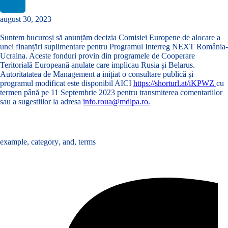
august 30, 2023
Suntem bucuroși să anunțăm decizia Comisiei Europene de alocare a
unei
finanțări suplimentare
pentru Programul Interreg NEXT România-
Ucraina. Aceste fonduri provin din programele de Cooperare
Teritorială Europeană anulate care implicau Rusia și Belarus.
Autoritatatea de Management a inițiat o consultare publică și
programul modificat este disponibil AICI
https://shorturl.at/iKPWZ
cu
termen până pe 11 Septembrie 2023 pentru transmiterea comentariilor
sau a sugestiilor la adresa
info.roua@mdlpa.ro.
Tags :
example
,
category
,
and
,
terms
Share :