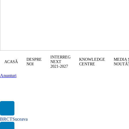
INTERREG
DESPRE
KNOWLEDGE
MEDIA 
ACASĂ
NEXT
NOI
CENTRE
NOUTĂ
2021-2027
Anunturi
Fonduri suplimentare pentru Interreg NEXT România-Ucraina.
Consultare publică!
BRCTSuceava