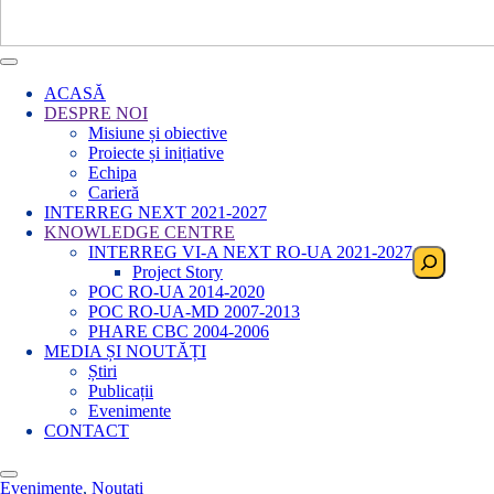
ACASĂ
DESPRE NOI
Misiune și obiective
Proiecte și inițiative
Echipa
Carieră
INTERREG NEXT 2021-2027
KNOWLEDGE CENTRE
INTERREG VI-A NEXT RO-UA 2021-2027
Search
Project Story
POC RO-UA 2014-2020
POC RO-UA-MD 2007-2013
PHARE CBC 2004-2006
MEDIA ȘI NOUTĂȚI
Știri
Publicații
Evenimente
CONTACT
Evenimente
,
Noutati