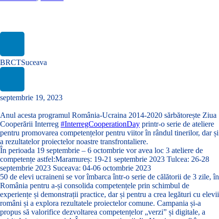
Ziua Cooperării Interreg 2023 – Competențe pentru viitor!
BRCTSuceava
septembrie 19, 2023
Anul acesta programul România-Ucraina 2014-2020 sărbătorește Ziua
Cooperării Interreg
#InterregCooperationDay
printr-o serie de ateliere
pentru promovarea competențelor pentru viitor în rândul tinerilor, dar și
a rezultatelor proiectelor noastre transfrontaliere.
În perioada 19 septembrie – 6 octombrie vor avea loc 3 ateliere de
competențe astfel:Maramureș: 19-21 septembrie 2023 Tulcea: 26-28
septembrie 2023 Suceava: 04-06 octombrie 2023
50 de elevi ucraineni se vor îmbarca într-o serie de călătorii de 3 zile, în
România pentru a-și consolida competențele prin schimbul de
experiențe și demonstrații practice, dar și pentru a crea legături cu elevii
români și a explora rezultatele proiectelor comune. Campania și-a
propus să valorifice dezvoltarea competențelor „verzi” și digitale, a