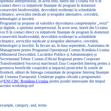
spiritului antreprenorial. În acest sens, tinerii din Ucraina vor fi în
contact direct cu inițiativele finanțate de program în domeniul
conservării biodiversității, dezvoltării rezilienței la schimbările
climatice, serviciilor medicale și terapiilor alternative, cercetării,
tehnologiei și inovării.
Programul iși propune să valorifice dezvoltarea competențelor „verzi”
și digitale, a spiritului antreprenorial. În acest sens, tinerii din Ucraina
vor fi în contact direct cu inițiativele finanțate de program în domeniul
conservării biodiversității, dezvoltării rezilienței la schimbările
climatice, serviciilor medicale și terapiilor alternative, cercetării,
tehnologiei și inovării. În fiecare an, în luna septembrie, Autoritatea de
Management pentru Programul Operațional Comun România-Ucraina
(Ministerul Dezvoltării, Lucrărilor Publice și Administrației) și
Secretariatul Tehnic Comun (Oficiul Regional pentru Cooperare
Transfrontalieră Suceava) marchează Ziua Cooperării Interreg pentru a
promova beneficiile cooperării și impactul proiectelor în zonele de
frontieră, alături de întreaga comunitate de programe Interreg finanțate
de Uniunea Europeană. Urmărește pagina oficială a programului
@
ENI CBC România-Ucraina
pentru postări interesante din timpul
acestor workshop-uri!
Tags :
example
,
category
,
and
,
terms