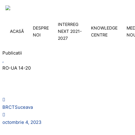
INTERREG
DESPRE
KNOWLEDGE
MED
ACASĂ
NEXT 2021-
NOI
CENTRE
NOU
2027
Publicatii
,
RO-UA 14-20
Newsletter #2/2023 ENI CBC
România-Ucraina
BRCTSuceava
octombrie 4, 2023