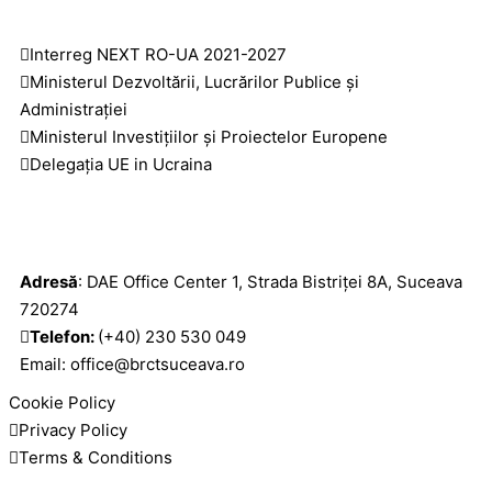
Link-uri utile
Interreg NEXT RO-UA 2021-2027
Ministerul Dezvoltării, Lucrărilor Publice și
Administrației
Ministerul Investițiilor și Proiectelor Europene
Delegația UE in Ucraina
C
ontact
Adresă
: DAE Office Center 1, Strada Bistriței 8A, Suceava
720274
Telefon:
(+40) 230 530 049
Email: office@brctsuceava.ro
Cookie Policy
Privacy Policy
Terms & Conditions
Copyright © 2026 BRCT Suceava. All Right Reserved