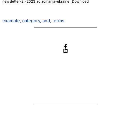
newsletter-2_-2023_ro_romania-ukraine
Download
Tags :
example
,
category
,
and
,
terms
Share :
Newsletter #2/2023
ENI CBC România-
Ucraina