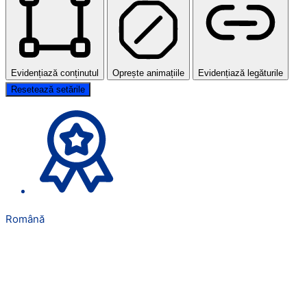
Evidențiază conținutul
Oprește animațiile
Evidențiază legăturile
Resetează setările
Română