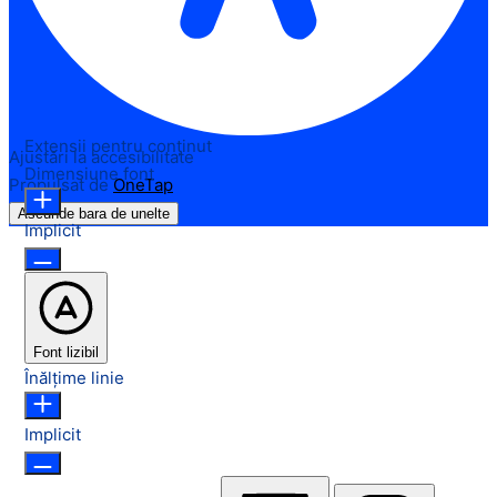
Extensii pentru conținut
Ajustări la accesibilitate
Dimensiune font
Propulsat de
OneTap
Ascunde bara de unelte
Implicit
Font lizibil
Înălțime linie
Implicit