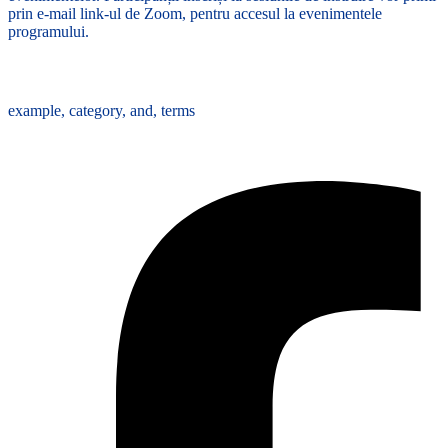
prin e-mail link-ul de Zoom, pentru accesul la evenimentele
programului.
Tags :
example
,
category
,
and
,
terms
Share :