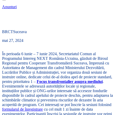
Anunturi
Sesiuni de instruire pentru al doilea apel de proiecte standard
Interreg NEXT România – Ucraina
BRCTSuceava
mai 27, 2024
În perioada 6 iunie – 7 iunie 2024, Secretariatul Comun al
Programului Interreg NEXT România-Ucraina, găzduit de Biroul
Regional pentru Cooperare Transfrontalieră Suceava, împreună cu
Autoritatea de Management din cadrul Ministerului Dezvoltării,
Lucrărilor Publice și Administrației, vor organiza două sesiuni de
instruire online, dedicate celui de-al doilea apel de proiecte standard,
pentru prioritatea 1 –
Focus transfrontalier asupra mediului
.
Evenimentele se adresează autorităților locale și regionale,
instituțiilor publice și ONG-urilor interesate să acceseze fondurile
disponibile în cadrul apelului de proiecte deschis, pentru adaptarea la
schimbările climatice și prevenirea riscurilor de dezastre în aria
acoperită de program. Cei interesați se pot înscrie la sesiuni folosind
formularul de înregistrare
cu cel mult 1 zi înainte de data
evenimentelor. Participanții înscriși la sesiunile de instruire vor primi