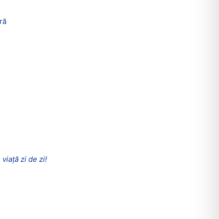
ră
viață zi de zi!