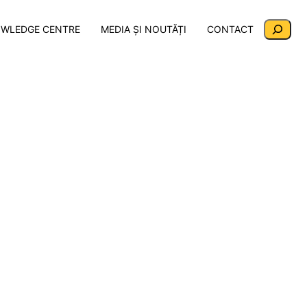
Search
WLEDGE CENTRE
MEDIA ȘI NOUTĂȚI
CONTACT
1/2024 POC RO-UA 2014-2020
Share :