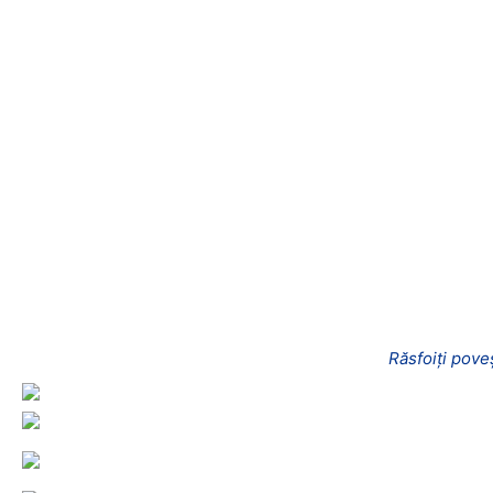
Răsfoiți poveș