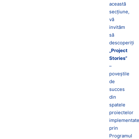
această
secțiune,
vă
invităm
să
descoperiți
„Project
Stories”
–
poveștile
de
succes
din
spatele
proiectelor
implementat
prin
Programul