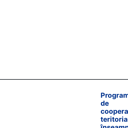
Newsletter #1/2024 
Program
de
coopera
teritoria
înseam