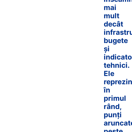
mai
mult
decât
infrastr
bugete
și
indicato
tehnici.
Ele
reprezin
în
primul
rând,
punți
aruncat
peste