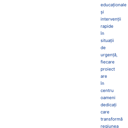
educaționale
și
intervenții
rapide
în
situații
de
urgență,
fiecare
proiect
are
în
centru
oameni
dedicați
care
transformă
regiunea