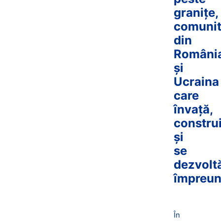
granițe,
comunit
din
Români
și
Ucraina
care
învață,
constru
și
se
dezvolt
împreun
În