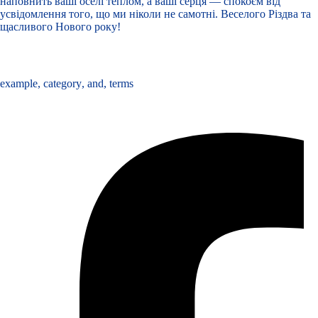
наповнить ваші оселі теплом, а ваші серця — спокоєм від
усвідомлення того, що ми ніколи не самотні. Веселого Різдва та
щасливого Нового року!
Tags :
example
,
category
,
and
,
terms
Share :