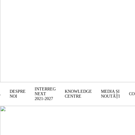
INTERREG
DESPRE
KNOWLEDGE
MEDIA ȘI
Ă
NEXT
CO
NOI
CENTRE
NOUTĂȚI
2021-2027