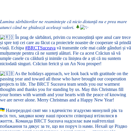
𝐿𝑢𝑚𝑖𝑛𝑎 𝑠𝑎̆𝑟𝑏𝑎̆𝑡𝑜𝑟𝑖𝑙𝑜𝑟 𝑛𝑒 𝑟𝑒𝑎𝑚𝑖𝑛𝑡𝑒𝑠̦𝑡𝑒 𝑐𝑎̆ 𝑛𝑖𝑐𝑖𝑜 𝑑𝑖𝑠𝑡𝑎𝑛𝑡̦𝑎̆ 𝑛𝑢 𝑒 𝑝𝑟𝑒𝑎 𝑚𝑎𝑟𝑒
𝑎𝑡𝑢𝑛𝑐𝑖 𝑐𝑎̂𝑛𝑑 𝑛𝑒 𝑔ℎ𝑖𝑑𝑒𝑎𝑧𝑎̆ 𝑎𝑐𝑒𝑙𝑒𝑎𝑠̦𝑖 𝑣𝑎𝑙𝑜𝑟𝑖.
În prag de sărbători, privim cu recunoștință spre anul care trece
și spre toți cei care au făcut ca proiectele noastre de cooperare să prindă
viață. Echipa
#BRCTSuceava
vă transmite cele mai calde gânduri și vă
mulțumește pentru că ne sunteți alături. Fie ca acest Crăciun să vă
umple casele cu căldură și inimile cu liniștea de a ști că nu suntem
niciodată singuri. Crăciun fericit și un An Nou prosper!
As the holidays approach, we look back with gratitude on the
passing year and toward all those who have brought our cooperation
projects to life. The BRCT Suceava team sends you our warmest
thoughts and thanks you for standing by us. May this Christmas fill
your homes with warmth and your hearts with the peace of knowing
we are never alone. Merry Christmas and a Happy New Year!
Напередодні свят ми з вдячністю згадуємо минулий рік та
всіх тих, завдяки кому наші проєкти співпраці втілилися в
життя.. Команда BRCT Suceava надсилає вам найтепліші
побажання та дякує за те, що ви поруч із нами. Нехай це Різдво