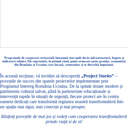
Programele de cooperare teritorială înseamnă mai mult decât infrastructură, bugete și
indicatori tehnici. Ele reprezintă, în primul rând, punți aruncate peste granițe, comunități
din România și Ucraina care învață, construiesc și se dezvoltă împreună.
În această secțiune, vă invităm să descoperiți
„Project Stories”
–
poveștile de succes din spatele proiectelor implementate prin
Programul Interreg România-Ucraina. De la spitale dotate modern și
patrimoniu cultural salvat, până la parteneriate educaționale și
intervenții rapide în situații de urgență, fiecare proiect are în centru
oameni dedicați care transformă regiunea noastră transfrontalieră într-
un spațiu mai sigur, mai conectat și mai prosper.
Răsfoiți poveștile de mai jos și vedeți cum cooperarea transfrontalieră
prinde viață zi de zi!