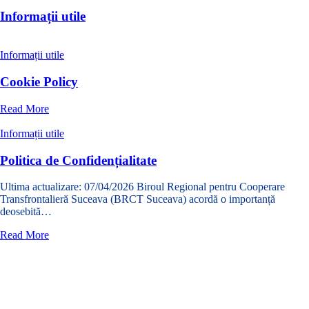
Informații utile
Informații utile
Cookie Policy
despre
Read More
Cookie
Policy
Informații utile
Politica de Confidențialitate
Ultima actualizare: 07/04/2026 Biroul Regional pentru Cooperare
Transfrontalieră Suceava (BRCT Suceava) acordă o importanță
deosebită…
despre
Read More
Politica
de
Cookie Policy
Confidențialitate