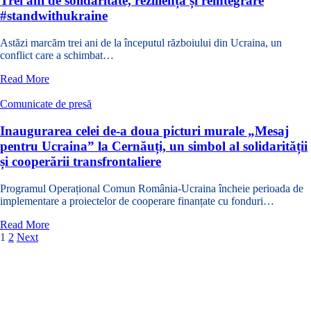
Trei ani de solidaritate, reziliență și reintegrare
contract
#standwithukraine
de
finanțare
Astăzi marcăm trei ani de la începutul războiului din Ucraina, un
nerambursabilă
conflict care a schimbat…
în
cadrul
despre
Read More
Programului
Trei
Interreg
ani
Comunicate de presă
NEXT
de
România
solidaritate,
Inaugurarea celei de-a doua picturi murale „Mesaj
–
reziliență
pentru Ucraina” la Cernăuți, un simbol al solidarității
Ucraina
și
și cooperării transfrontaliere
2021-
reintegrare
2027
#standwithukraine
Programul Operațional Comun România-Ucraina încheie perioada de
implementare a proiectelor de cooperare finanțate cu fonduri…
despre
Read More
Inaugurarea
1
2
Next
celei
de-
Maratonul Cooperării de Ziua Europei: De la vocea
a
tinerilor suceveni, la strategiile de integrare europeană
doua
de la Cernăuți
picturi