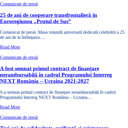
de
de-
Comunicate de presă
integrare
a
europeană
5-
25 de ani de cooperare transfrontalieră în
de
a
Euroregiunea „Prutul de Sus”
la
reuniune
Cernăuți
a
Comunicat de presă Masa rotundă aniversară dedicată celebrării a 25
Comitetului
de ani de la înființarea…
de
Monitorizare
despre
Read More
al
25
Programului
de
Comunicate de presă
Interreg
ani
NEXT
de
A fost semnat primul contract de finanțare
România-
cooperare
nerambursabilă în cadrul Programului Interreg
Ucraina
transfrontalieră
NEXT România – Ucraina 2021-2027
2021–
în
2027
Euroregiunea
S-a semnat primul contract de finanțare nerambursabilă în cadrul
„Prutul
Programului Interreg NEXT România – Ucraina…
de
Sus”
despre
Read More
A
fost
Comunicate de presă
semnat
primul