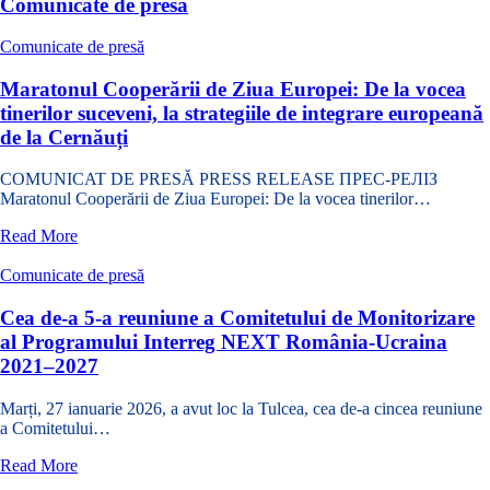
Comunicate de presă
Comunicate de presă
Maratonul Cooperării de Ziua Europei: De la vocea
tinerilor suceveni, la strategiile de integrare europeană
de la Cernăuți
COMUNICAT DE PRESĂ PRESS RELEASE ПРЕС-РЕЛІЗ
Maratonul Cooperării de Ziua Europei: De la vocea tinerilor…
despre
Read More
Maratonul
Cooperării
Comunicate de presă
de
Ziua
Cea de-a 5-a reuniune a Comitetului de Monitorizare
Europei:
al Programului Interreg NEXT România-Ucraina
De
2021–2027
la
vocea
Marți, 27 ianuarie 2026, a avut loc la Tulcea, cea de-a cincea reuniune
tinerilor
a Comitetului…
suceveni,
la
despre
Read More
strategiile
Cea