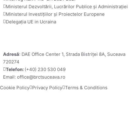
Ministerul Dezvoltării, Lucrărilor Publice și Administrației 
Ministerul Investițiilor și Proiectelor Europene
Delegația UE in Ucraina
C
ontact
Adresă
: DAE Office Center 1, Strada Bistriței 8A, Suceava 
720274
Telefon: 
(+40) 230 530 049
Email: office@brctsuceava.ro
Cookie Policy
Privacy Policy
Terms & Conditions
Copyright © 2026 BRCT Suceava. All Right Reserved