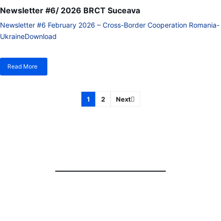
Newsletter #6/ 2026 BRCT Suceava
Newsletter #6 February 2026 – Cross-Border Cooperation Romania-
UkraineDownload
Read More
despre
Newsletter
#6/
2026
1
2
Next
BRCT
Newsletter #11/ 2026
Suceava
BRCT Suceava