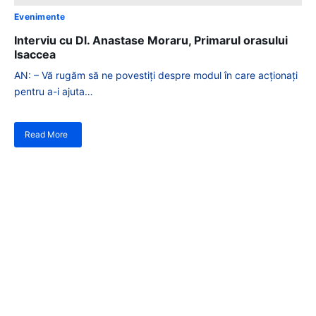
Evenimente
Interviu cu Dl. Anastase Moraru, Primarul orasului
Isaccea
AN: – Vă rugăm să ne povestiți despre modul în care acționați
pentru a-i ajuta…
Read More
despre
Interviu
cu
Dl.
Anastase
Interview with Mr.
Moraru,
Primarul
orasului
Anastase MORARU –
Isaccea
Mayor of Isaccea