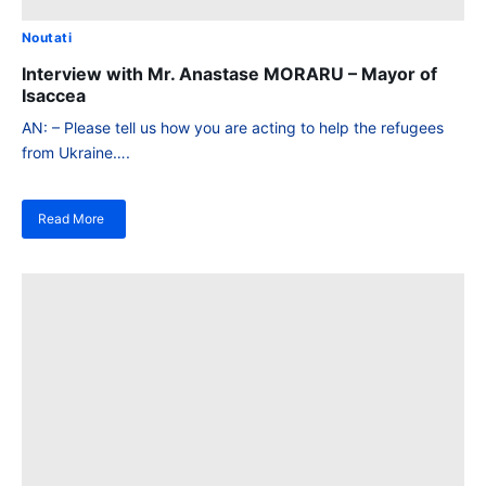
Noutati
Interview with Mr. Anastase MORARU – Mayor of
Isaccea
AN: – Please tell us how you are acting to help the refugees
from Ukraine….
Read More
despre
Interview
with
Mr.
Anastase
MORARU
–
Mayor
of
Isaccea