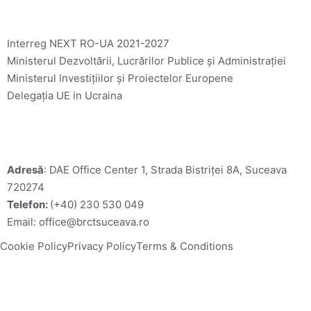
Link-uri utile
Interreg NEXT RO-UA 2021-2027
Ministerul Dezvoltării, Lucrărilor Publice și Administrației 
Ministerul Investițiilor și Proiectelor Europene
Delegația UE in Ucraina
C
ontact
Adresă
: DAE Office Center 1, Strada Bistriței 8A, Suceava 
720274
Telefon: 
(+40) 230 530 049
Email: office@brctsuceava.ro
Cookie Policy
Privacy Policy
Terms & Conditions
Copyright © 2026 BRCT Suceava. All Right Reserved