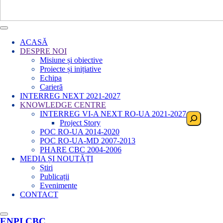
ACASĂ
DESPRE NOI
Misiune și obiective
Proiecte și inițiative
Echipa
Carieră
INTERREG NEXT 2021-2027
KNOWLEDGE CENTRE
INTERREG VI-A NEXT RO-UA 2021-2027
Search
Project Story
POC RO-UA 2014-2020
POC RO-UA-MD 2007-2013
PHARE CBC 2004-2006
MEDIA ȘI NOUTĂȚI
Știri
Publicații
Evenimente
CONTACT
ENPI CBC