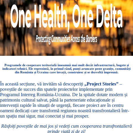
Programele de cooperare teritorială înseamnă mai mult decât infrastructură, bugete și
indicatori tehnici. Ele reprezintă, în primul rând, punți aruncate peste granițe, comunități
din România și Ucraina care învață, construiesc și se dezvoltă împreună.
În această secțiune, vă invităm să descoperiți
„Project Stories”
–
poveștile de succes din spatele proiectelor implementate prin
Programul Interreg România-Ucraina. De la spitale dotate modern și
patrimoniu cultural salvat, până la parteneriate educaționale și
intervenții rapide în situații de urgență, fiecare proiect are în centru
oameni dedicați care transformă regiunea noastră transfrontalieră într-
un spațiu mai sigur, mai conectat și mai prosper.
Răsfoiți poveștile de mai jos și vedeți cum cooperarea transfrontalieră
prinde viață zi de zi!