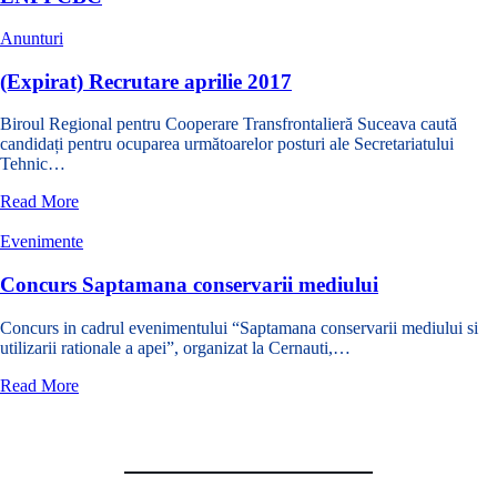
Anunturi
(Expirat) Recrutare aprilie 2017
Biroul Regional pentru Cooperare Transfrontalieră Suceava caută
candidați pentru ocuparea următoarelor posturi ale Secretariatului
Tehnic…
despre
Read More
(Expirat)
Recrutare
Evenimente
aprilie
2017
Concurs Saptamana conservarii mediului
Concurs in cadrul evenimentului “Saptamana conservarii mediului si
utilizarii rationale a apei”, organizat la Cernauti,…
despre
Read More
Concurs
Saptamana
(Expirat) Recrutare aprilie 2017
conservarii
mediului