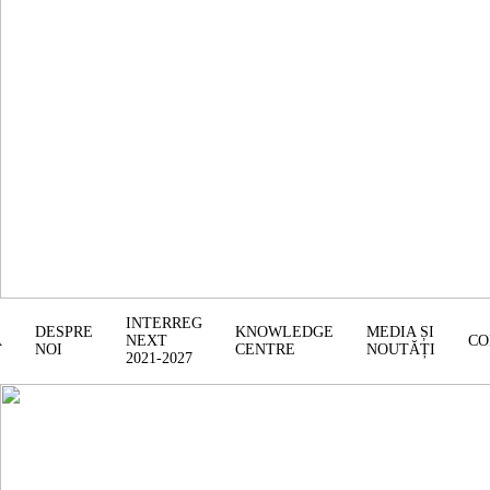
INTERREG
DESPRE
KNOWLEDGE
MEDIA ȘI
Ă
NEXT
CO
NOI
CENTRE
NOUTĂȚI
2021-2027