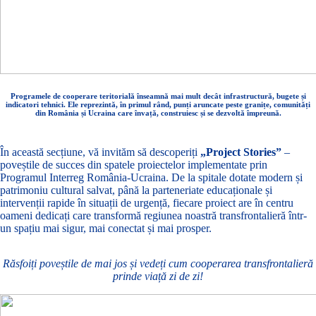
Programele de cooperare teritorială înseamnă mai mult decât infrastructură, bugete și
indicatori tehnici. Ele reprezintă, în primul rând, punți aruncate peste granițe, comunități
din România și Ucraina care învață, construiesc și se dezvoltă împreună.
În această secțiune, vă invităm să descoperiți
„Project Stories”
–
poveștile de succes din spatele proiectelor implementate prin
Programul Interreg România-Ucraina. De la spitale dotate modern și
patrimoniu cultural salvat, până la parteneriate educaționale și
intervenții rapide în situații de urgență, fiecare proiect are în centru
oameni dedicați care transformă regiunea noastră transfrontalieră într-
un spațiu mai sigur, mai conectat și mai prosper.
Răsfoiți poveștile de mai jos și vedeți cum cooperarea transfrontalieră
prinde viață zi de zi!