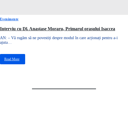
Evenimente
Interviu cu Dl. Anastase Moraru, Primarul orasului Isaccea
AN: – Vă rugăm să ne povestiți despre modul în care acționați pentru a-i
ajuta…
Read More
despre
Interviu
cu
Interviu cu Dl. Anastase Moraru, Primarul orasului
Dl.
Isaccea
Anastase
Moraru,
Primarul
orasului
Isaccea