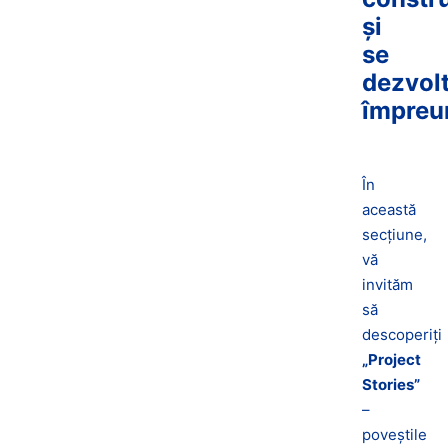
și
se
dezvol
împreu
În
această
secțiune,
vă
invităm
să
descoperiți
„Project
Stories”
–
poveștile