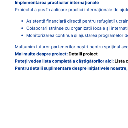
Implementarea practicilor internaționale
Proiectul a pus în aplicare practici internaționale de ajut
Asistență financiară directă pentru refugiații ucrai
Colaborări strânse cu organizații locale și internaț
Monitorizarea continuă și ajustarea programelor de
Mulțumim tuturor partenerilor noștri pentru sprijinul aco
Mai multe despre proiect:
Detalii proiect
Puteți vedea lista completă a câștigătorilor aici:
Lista 
Pentru detalii suplimentare despre inițiativele noastre, 
Tags :
#ComunitatiPentruBineleComun
,
#GalaSoci