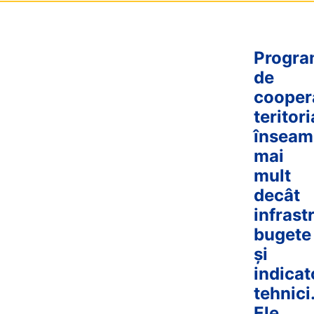
Progra
de
cooper
teritori
înseam
mai
mult
decât
infrast
bugete
și
indicat
tehnici
Ele