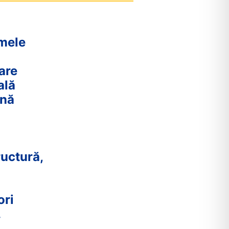
mele
are
ală
nă
ructură,
ori
.