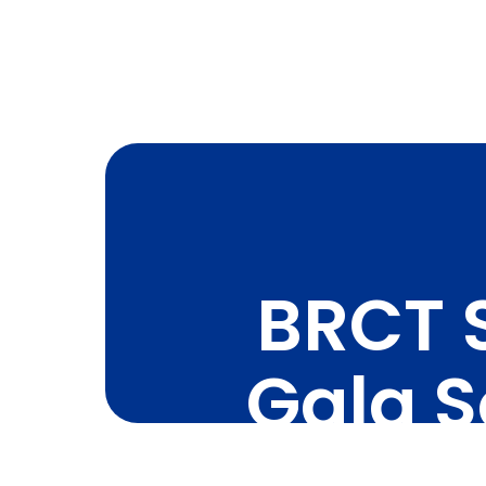
BRCT 
Gala S