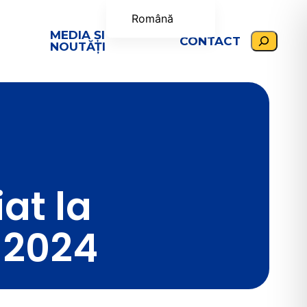
Română
MEDIA ȘI
Search
CONTACT
English (UK)
NOUTĂȚI
Українська
at la
e 2024