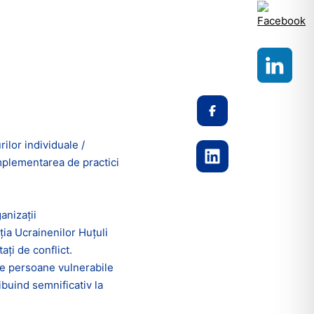
Share :
ilor individuale /
implementarea de practici
anizații
ia Ucrainenilor Huțuli
ați de conflict.
 de persoane vulnerabile
ibuind semnificativ la