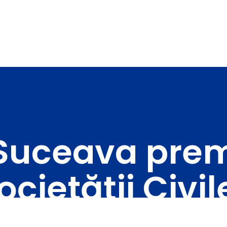
Suceava prem
ocietății Civi