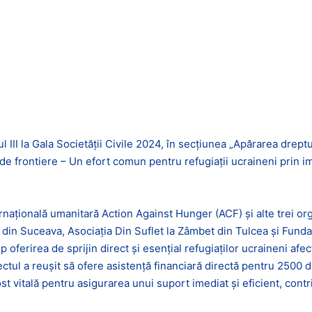
II la Gala Societății Civile 2024, în secțiunea „Apărarea dreptur
o de frontiere – Un efort comun pentru refugiații ucraineni prin 
ernațională umanitară Action Against Hunger (ACF) și alte trei org
din Suceava, Asociația Din Suflet la Zâmbet din Tulcea și Fundaț
oferirea de sprijin direct și esențial refugiaților ucraineni afect
iectul a reușit să ofere asistență financiară directă pentru 2500
ost vitală pentru asigurarea unui suport imediat și eficient, contr