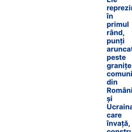
reprezi
în
primul
rând,
punți
arunca
peste
granițe
comuni
din
Român
și
Ucrain
care
învață,
constr