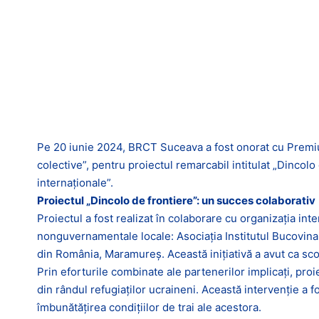
Pe 20 iunie 2024, BRCT Suceava a fost onorat cu Premiul I
colective”, pentru proiectul remarcabil intitulat „Dincol
internaționale”.
Proiectul „Dincolo de frontiere”: un succes colaborativ
Proiectul a fost realizat în colaborare cu organizația int
nonguvernamentale locale: Asociația Institutul Bucovina 
din România, Maramureș. Această inițiativă a avut ca scop 
Prin eforturile combinate ale partenerilor implicați, pro
din rândul refugiaților ucraineni. Această intervenție a f
îmbunătățirea condițiilor de trai ale acestora.