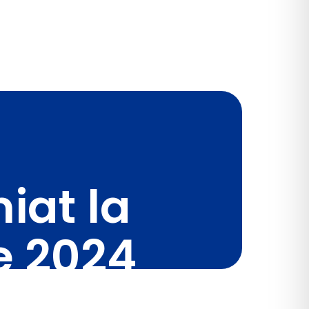
iat la
le 2024