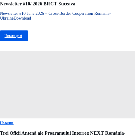
Newsletter #10/ 2026 BRCT Suceava
Newsletter #10 June 2026 – Cross-Border Cooperation Romania-
UkraineDownload
Читати далі
про
Newsletter
#10/
2026
BRCT
Suceava
Новини
Trei Oficii Antenă ale Programului Interreg NEXT România-