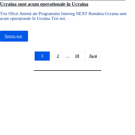
Ucraina sunt acum operaționale în Ucraina
Trei Oficii Antenă ale Programului Interreg NEXT România-Ucraina sunt
acum operaționale în Ucraina Trei noi…
Читати далі
про
Trei
Oficii
Antenă
...
1
2
18
Далі
ale
Newsletter #11/ 2026 BRCT Suceava
Programului
Interreg
NEXT
România-
Ucraina
sunt
acum
operaționale
în
Ucraina