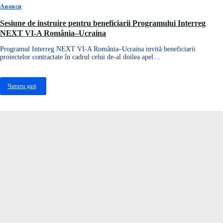
Анонси
Sesiune de instruire pentru beneficiarii Programului Interreg
NEXT VI-A România–Ucraina
Programul Interreg NEXT VI-A România–Ucraina invită beneficiarii
proiectelor contractate în cadrul celui de-al doilea apel…
Читати далі
про
Sesiune
de
instruire
pentru
beneficiarii
Programului
Interreg
NEXT
VI-
A
România–
Ucraina