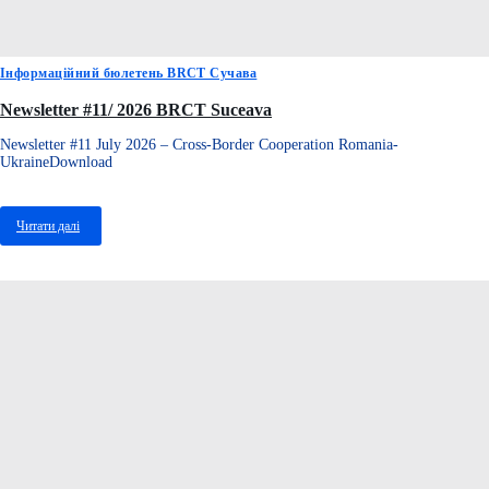
Інформаційний бюлетень BRCT Сучава
Newsletter #11/ 2026 BRCT Suceava
Newsletter #11 July 2026 – Cross-Border Cooperation Romania-
UkraineDownload
Читати далі
про
Newsletter
#11/
2026
BRCT
Suceava