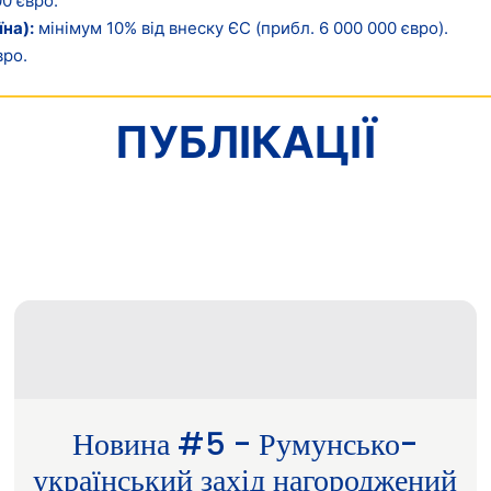
0 євро.
їна
):
мінімум 10% від внеску ЄС (прибл. 6 000 000 євро).
вро.
ПУБЛІКАЦІЇ
Новина #5 - Румунсько-
український захід нагороджений