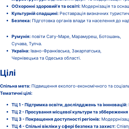
ООхоронні
здоровий
‘я
та
освіті
:
Модернізація та оснащ
Культурній
спадщині
:
Реставрація визначних туристичн
Безпека
:
Підготовка органів влади та населення до на
Румунія
:
повіти Сату-Маре, Марамуреш, Ботошань,
Сучава, Тулча.
Україна
:
Івано-Франківська, Закарпатська,
Чернівецька та Одеська області.
Цілі
Спільна мета:
Підвищення еколого-економічного та соціальн
Тематичні цілі:
ТЦ
1 - Підтримка
освiти
, дослілдджень
та
іннновацій
:
ТЦ
2 - Просування
місцевої
культури
та
зббереження
ТЦ
3 - Покращення
доступності
регіонів
:
Модеррнізаці
ТЦ
4 - Спільні
вікліки
у
сфері
безпека
та
захист
:
Співпр