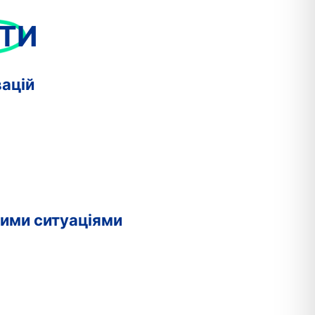
ТИ
вацій
ними ситуаціями