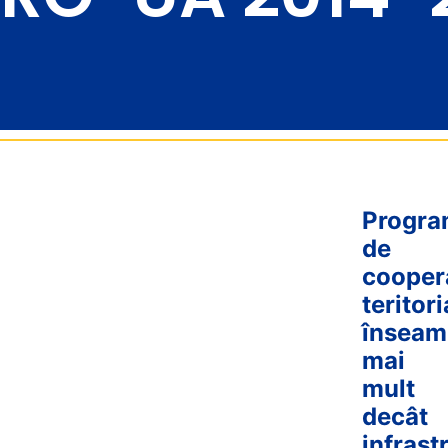
Progra
de
cooper
teritori
înseam
mai
mult
decât
infrast