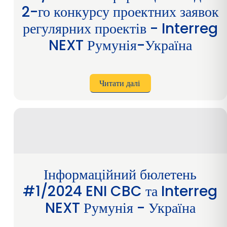
2-го конкурсу проектних заявок
регулярних проектів - Interreg
NEXT Румунія-Україна
Читати далі
про
Інформаційний
бюлетень
#4/2024
-
Інформаційний
день
2-
го
Інформаційний бюлетень
конкурсу
проектних
#1/2024 ENI CBC та Interreg
заявок
регулярних
NEXT Румунія - Україна
проектів
-