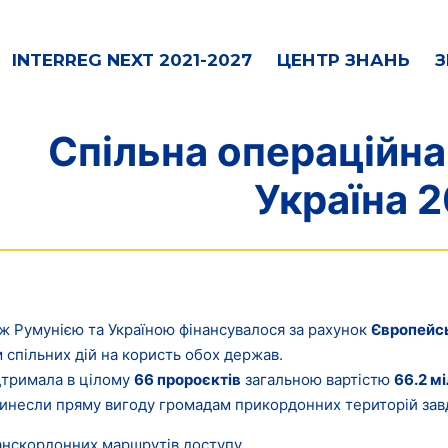
INTERREG NEXT 2021-2027
ЦЕНТР ЗНАНЬ
З
Спільна операційна
Україна 
іж Румунією та Україною фінансувалося за рахунок
Європейсь
 спільних дій на користь обох держав.
дтримала в цілому
66 пророєктів
загальною вартістю
66.2 м
 принесли пряму вигоду громадам прикордонних територій зав
анскордонних маршрутів доступу.