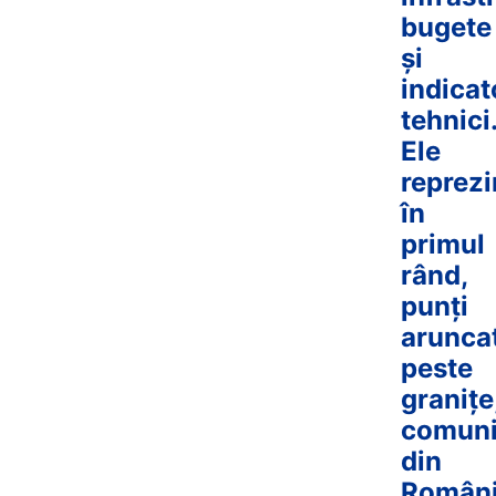
bugete
și
indicat
tehnici
Ele
reprezi
în
primul
rând,
punți
arunca
peste
granițe
comuni
din
Român