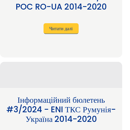
POC RO-UA 2014-2020
Читати далі
про
Інформаційний
бюлетень
ЗАКРИТИХ
ПРОГРАМ
#1/2024
POC
RO-
UA
2014-
2020
Інформаційний бюлетень
#3/2024 - ENI ТКС Румунія-
Україна 2014-2020