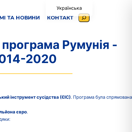
Українська
Пошук
МІ ТА НОВИНИ
КОНТАКТ
Română
English (UK)
 програма Румунія -
2014-2020
кий інструмент сусідства (ЄІС)
. Програма була спрямована
ільйона євро
.
дяки: