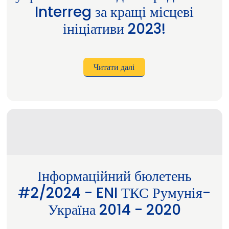
Interreg за кращі місцеві
ініціативи 2023!
Читати далі
про
Новина
#5
-
Румунсько-
український
захід
нагороджений
Interreg
за
кращі
Інформаційний бюлетень
місцеві
ініціативи
#2/2024 - ENI ТКС Румунія-
2023!
Україна 2014 - 2020