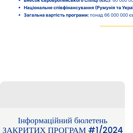
Внесок
Євровропейського
Спілці
(ЄІС
):
60 000 00
Національне
співфінансування
(Румунія
та
Укра
Загальна
вартість
програми
:
понад 66 000 000 є
Інформаційний бюлетень
ЗАКРИТИХ ПРОГРАМ #1/2024