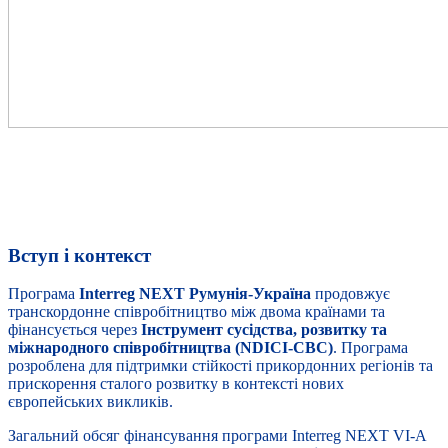
Interreg NEXT Румунія-Україна 2021-
2027
Вступ і контекст
Програма
Interreg NEXT Румунія-Україна
продовжує
транскордонне співробітництво між двома країнами та
фінансується через
Інструмент сусідства, розвитку та
міжнародного співробітництва (NDICI-CBC)
. Програма
розроблена для підтримки стійкості прикордонних регіонів та
прискорення сталого розвитку в контексті нових
європейських викликів.
Загальний обсяг фінансування програми Interreg NEXT VI-A