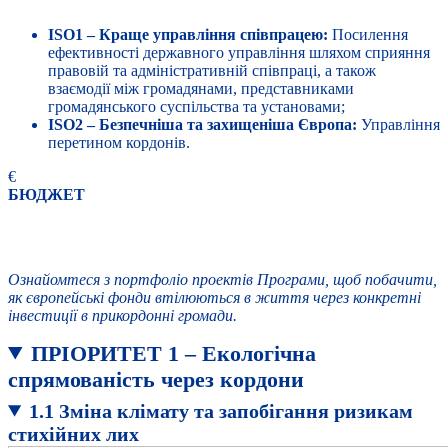
ISO1 – Краще управління співпрацею:
Посилення
ефективності державного управління шляхом сприяння
правовій та адміністративній співпраці, а також
взаємодії між громадянами, представниками
громадянського суспільства та установами;
ISO2 – Безпечніша та захищеніша Європа:
Управління
перетином кордонів.
€
БЮДЖЕТ
КОНТРАКОТВАНІ
ПРОЕКТИ
Ознайомтеся з портфоліо проектів Програми, щоб побачити,
як європейські фонди втілюються в життя через конкретні
інвестиції в прикордонні громади.
ПРІОРИТЕТ 1
– Екологічна
спрямованість через кордони
1.1 Зміна клімату та запобігання ризикам
стихійних лих