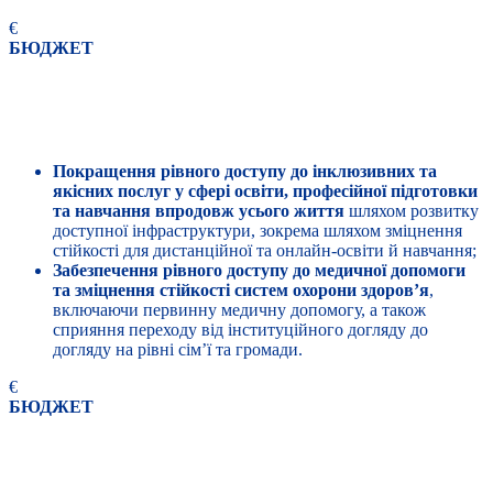
€
БЮДЖЕТ
ПРІОРИТЕТ 2
Соціальний розвиток через кордони
Покращення рівного доступу до інклюзивних та
якісних послуг у сфері освіти, професійної підготовки
та навчання впродовж усього життя
шляхом розвитку
доступної інфраструктури, зокрема шляхом зміцнення
стійкості для дистанційної та онлайн-освіти й навчання;
Забезпечення рівного доступу до медичної допомоги
та зміцнення стійкості систем охорони здоров’я
,
включаючи первинну медичну допомогу, а також
сприяння переходу від інституційного догляду до
догляду на рівні сім’ї та громади.
€
БЮДЖЕТ
ПРІОРИТЕТ 3
Прикордонне співробітництво