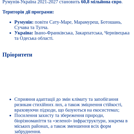
Румунія-Україна 2021-2027 становить
60,8 мільйона євро
.
Територія дії програми:
Румунія:
повіти Сату-Маре, Марамуреш, Ботошань,
Сучава та Тулча.
Україна:
Івано-Франківська, Закарпатська, Чернівецька
та Одеська області.
Пріоритети
ПРІОРИТЕТ 1
Екологічна спрямованість через кордони
Сприяння адаптації до змін клімату та запобігання
ризикам стихійних лих, а також зміцнення стійкості,
враховуючи підходи, що базуються на екосистемах;
Посилення захисту та збереження природи,
біорізноманіття та «зеленої» інфраструктури, зокрема в
міських районах, а також зменшення всіх форм
забруднення.